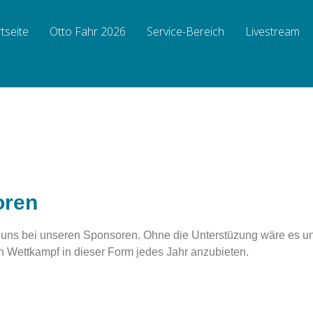
rtseite
Otto Fahr 2026
Service-Bereich
Livestream
oren
uns bei unseren Sponsoren. Ohne die Unterstüzung wäre es un
n Wettkampf in dieser Form jedes Jahr anzubieten.