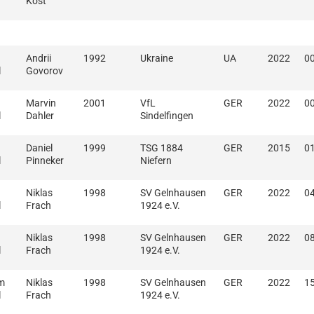
Kost
Andrii
1992
Ukraine
UA
2022
00
l
Govorov
Marvin
2001
VfL
GER
2022
00
l
Dahler
Sindelfingen
Daniel
1999
TSG 1884
GER
2015
01
l
Pinneker
Niefern
Niklas
1998
SV Gelnhausen
GER
2022
04
l
Frach
1924 e.V.
Niklas
1998
SV Gelnhausen
GER
2022
08
l
Frach
1924 e.V.
m
Niklas
1998
SV Gelnhausen
GER
2022
15
l
Frach
1924 e.V.