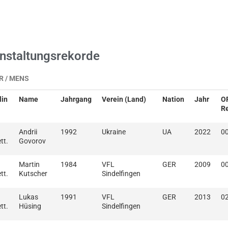
nstaltungsrekorde
 / MENS
lin
Name
Jahrgang
Verein (Land)
Nation
Jahr
O
R
Andrii
1992
Ukraine
UA
2022
00
tt.
Govorov
Martin
1984
VFL
GER
2009
00
tt.
Kutscher
Sindelfingen
Lukas
1991
VFL
GER
2013
02
tt.
Hüsing
Sindelfingen