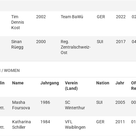
Tim
2002
Team BaWü
GER
2022
02
Dennis
Kost
Sinan
2000
Reg.
SUI
2017
04
Rüegg
Zentralschweiz-
Ost
 / WOMEN
lin
Name
Jahrgang
Verein
Nation
Jahr
O
(Land)
Re
Masha
1986
SC
SUI
2005
00
tt.
Foursova
Winterthur
Katharina
1984
VFL
GER
2011
01
tt.
Schiller
Waiblingen