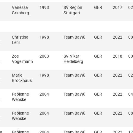
Vanessa
1993
SV Region
GER
2017
02
Grimberg
Stuttgart
Christina
1998
Team BaWü
GER
2022
00
l
Lehr
Zoe
2003
SV Nikar
GER
2018
00
l
Vogelmann
Heidelberg
Marie
1998
Team BaWü
GER
2022
02
l
Brockhaus
Fabienne
2004
Team BaWü
GER
2022
04
l
Wenske
Fabienne
2004
Team BaWü
GER
2022
08
l
Wenske
m
Fabienne
2004
Team BaWü
GER
2022
17