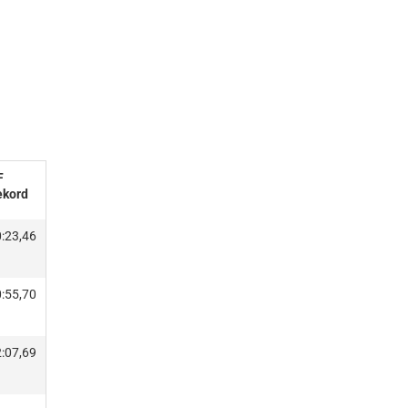
F
ekord
:23,46
:55,70
:07,69