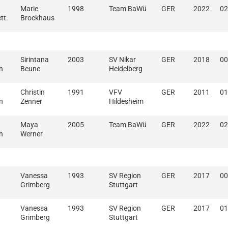
Marie
1998
Team BaWü
GER
2022
02
tt.
Brockhaus
Sirintana
2003
SV Nikar
GER
2018
00
n
Beune
Heidelberg
Christin
1991
VFV
GER
2011
01
n
Zenner
Hildesheim
Maya
2005
Team BaWü
GER
2022
02
n
Werner
Vanessa
1993
SV Region
GER
2017
00
Grimberg
Stuttgart
Vanessa
1993
SV Region
GER
2017
01
Grimberg
Stuttgart