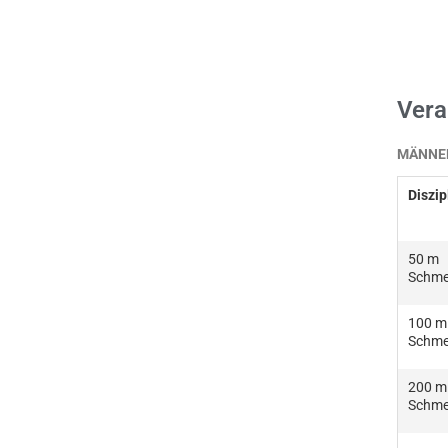
Vera
MÄNNER
Diszip
50 m
Schme
100 m
Schme
200 m
Schme