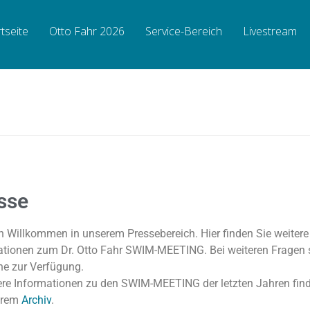
rtseite
Otto Fahr 2026
Service-Bereich
Livestream
sse
h Willkommen in unserem Pressebereich. Hier finden Sie weitere
ationen zum Dr. Otto Fahr SWIM-MEETING. Bei weiteren Fragen 
rne zur Verfügung.
re Informationen zu den SWIM-MEETING der letzten Jahren find
erem
Archiv
.