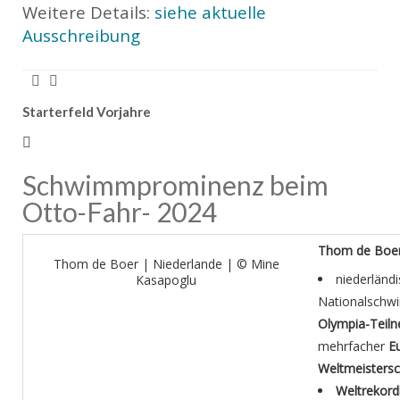
Weitere Details:
siehe aktuelle
Ausschreibung
Starterfeld Vorjahre
Schwimmprominenz beim
Otto-Fahr- 2024
Thom de Boe
Thom de Boer | Niederlande | © Mine
niederländ
Kasapoglu
Nationalschw
Olympia-Teil
mehrfacher
E
Weltmeistersc
Weltrekord